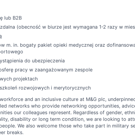
ę lub B2B
 zdalna (obecność w biurze jest wymagana 1-2 razy w mies
ą
tów m. in. bogaty pakiet opieki medycznej oraz dofinanso
portowego
ystąpienia do ubezpieczenia
osferę pracy w zaangażowanym zespole
awych projektach
 szkoleń rozwojowych i merytorycznych
workforce and an inclusive culture at M&G plc, underpinned
led networks who provide networking opportunities, advic
ities our colleagues represent. Regardless of gender, ethni
ality, disability or long term condition, we are looking to a
 people. We also welcome those who take part in military s
eer breaks.