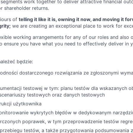
g segments work together to deliver attractive financial ou
or shareholder returns.
iours of
telling it like it is, owning it now, and moving it 
rity;
we are creating an exceptional place to work for exce
lexible working arrangements for any of our roles and also 
ensure you have what you need to effectively deliver in y
ależeć będzie:
godności dostarczonego rozwiązania ze zgłoszonymi wym
umentacji testowej w tym: planu testów dla wskazanych o
scenariuszy testowych oraz danych testowych
rukcji użytkownika
monitorowanie wykrytych błędów w dedykowanym narzędzi
arczonych poprawek, w tym przeprowadzenie testów regres
przebiegu testów, a także przygotowania podsumowania 