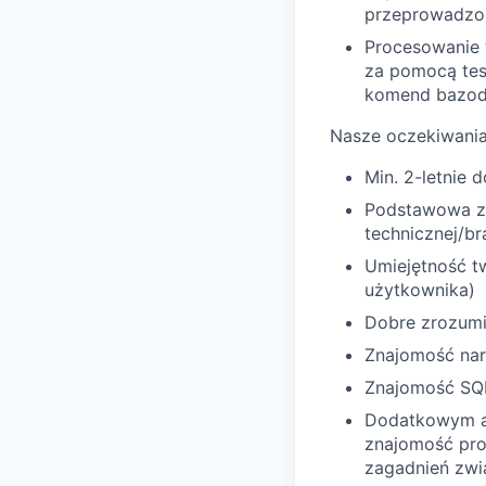
przeprowadzo
Procesowanie 
za pomocą tes
komend bazo
Nasze oczekiwania
Min. 2-letnie
Podstawowa zn
technicznej/b
Umiejętność tw
użytkownika)
Dobre zrozumi
Znajomość nar
Znajomość SQL
Dodatkowym a
znajomość pr
zagadnień zwią