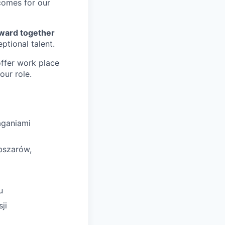
tcomes for our
forward together
ptional talent.
offer work place
our role.
aganiami
bszarów,
u
ji
z