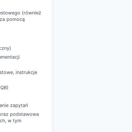
testowego (również
 za pomocą
czny)
umentacji
towe, instrukcje
TQB)
anie zapytań
 oraz podstawowa
ch, w tym