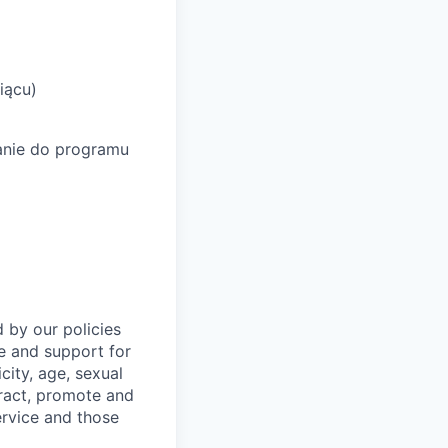
iącu)
wanie do programu
 by our policies
e and support for
city, age, sexual
ttract, promote and
ervice and those