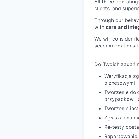
All three operatin
clients, and superi
Through our behav
with
care and integ
We will consider f
accommodations to 
Do Twoich zadań n
Weryfikacja z
biznesowymi
Tworzenie dok
przypadków i 
Tworzenie inst
Zgłaszanie i 
Re-testy dost
Raportowanie 