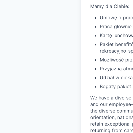
Mamy dla Ciebie:
Umowę o prac
Praca głównie
Kartę lunchow
Pakiet benefi
rekreacyjno-s
Możliwość prz
Przyjazną atm
Udział w ciek
Bogaty pakiet
We have a diverse 
and our employee-
the diverse commun
orientation, nation
retain exceptional
returning from car