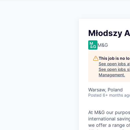
Młodszy A
M&G
This job is no 
See open jobs a
See open jobs si
Management
.
Warsaw, Poland
Posted
6+ months ag
At M&G our purpos
international savi
we offer a range o