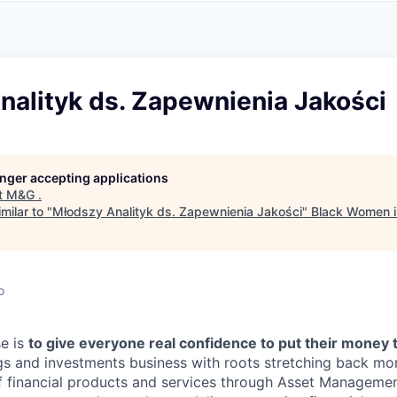
A
F
L
E
S
S
S
I
O
nalityk ds. Zapewnienia Jakości
N
A
L
S
longer accepting applications
t
M&G
.
milar to "
Młodszy Analityk ds. Zapewnienia Jakości
"
Black Women i
o
e is
to give everyone real confidence to put their money 
ngs and investments business with roots stretching back mo
f financial products and services through Asset Management