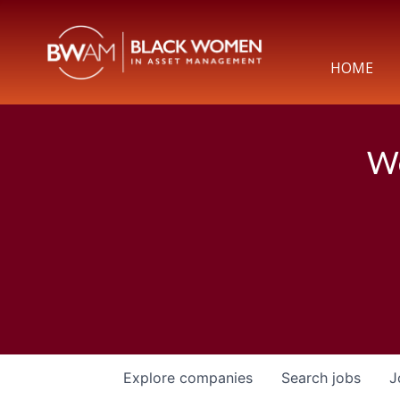
HOME
We
Explore
companies
Search
jobs
J