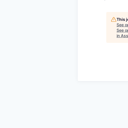
This 
See o
See op
in As