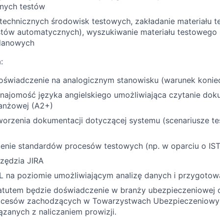
nych testów
technicznych środowisk testowych, zakładanie materiału 
tów automatycznych), wyszukiwanie materiału testowego
danowych
:
 doświadczenie na analogicznym stanowisku (warunek konie
ajomość języka angielskiego umożliwiająca czytanie dok
ranżowej (A2+)
orzenia dokumentacji dotyczącej systemu (scenariusze tes
enie standardów procesów testowych (np. w oparciu o IS
zędzia JIRA
 na poziomie umożliwiającym analizę danych i przygotow
tutem będzie doświadczenie w branży ubezpieczeniowej
ocesów zachodzących w Towarzystwach Ubezpieczeniowy
zanych z naliczaniem prowizji.