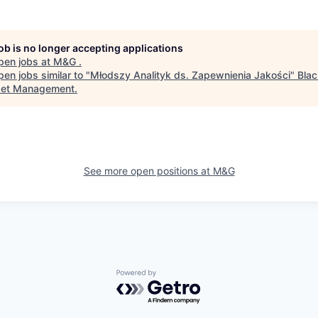
job is no longer accepting applications
pen jobs at
M&G
.
en jobs similar to "
Młodszy Analityk ds. Zapewnienia Jakości
"
Bla
set Management
.
See more open positions at
M&G
Powered by Getro.com