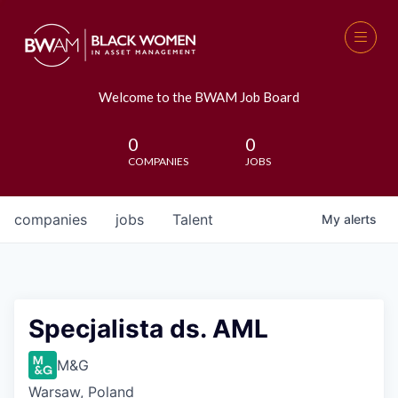
Welcome to the BWAM Job Board
0
0
COMPANIES
JOBS
companies
jobs
Talent
My
alerts
Specjalista ds. AML
M&G
Warsaw, Poland