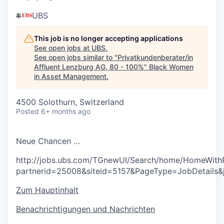
UBS
This job is no longer accepting applications
See open jobs at
UBS
.
See open jobs similar to "
Privatkundenberater/in
Affluent Lenzburg AG, 80 - 100%
"
Black Women
in Asset Management
.
4500 Solothurn, Switzerland
Posted
6+ months ago
N
e
u
e
C
h
a
n
c
e
n
…
http://jobs.ubs.com/TGnewUI/Search/home/HomeWith
partnerid=25008&siteid=5157&PageType=JobDetails&
Zum Hauptinhalt
Benachrichtigungen und Nachrichten