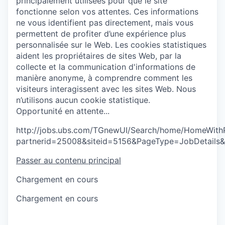
principalement utilisées pour que le site
fonctionne selon vos attentes. Ces informations
ne vous identifient pas directement, mais vous
permettent de profiter d’une expérience plus
personnalisée sur le Web.
Les cookies statistiques
aident les propriétaires de sites Web, par la
collecte et la communication d'informations de
manière anonyme, à comprendre comment les
visiteurs interagissent avec les sites Web. Nous
n’utilisons aucun cookie statistique.
O
p
p
o
r
t
u
n
i
t
é
e
n
a
t
t
e
n
t
e
.
.
.
http://jobs.ubs.com/TGnewUI/Search/home/HomeWith
partnerid=25008&siteid=5156&PageType=JobDetails
Passer au contenu principal
Chargement en cours
Chargement en cours