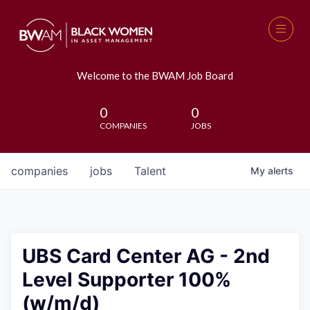
Welcome to the BWAM Job Board
0
0
COMPANIES
JOBS
companies
jobs
Talent
My
alerts
UBS Card Center AG - 2nd
Level Supporter 100%
(w/m/d)