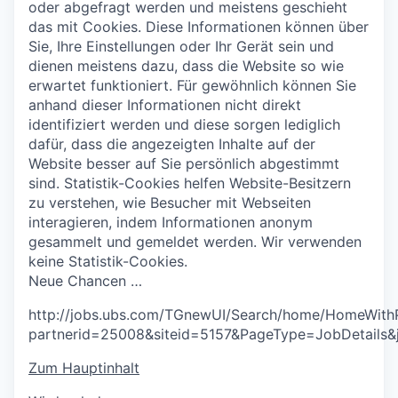
oder abgefragt werden und meistens geschieht
das mit Cookies. Diese Informationen können über
Sie, Ihre Einstellungen oder Ihr Gerät sein und
dienen meistens dazu, dass die Website so wie
erwartet funktioniert. Für gewöhnlich können Sie
anhand dieser Informationen nicht direkt
identifiziert werden und diese sorgen lediglich
dafür, dass die angezeigten Inhalte auf der
Website besser auf Sie persönlich abgestimmt
sind.
Statistik-Cookies helfen Website-Besitzern
zu verstehen, wie Besucher mit Webseiten
interagieren, indem Informationen anonym
gesammelt und gemeldet werden. Wir verwenden
keine Statistik-Cookies.
N
e
u
e
C
h
a
n
c
e
n
…
http://jobs.ubs.com/TGnewUI/Search/home/HomeWith
partnerid=25008&siteid=5157&PageType=JobDetails&
Zum Hauptinhalt