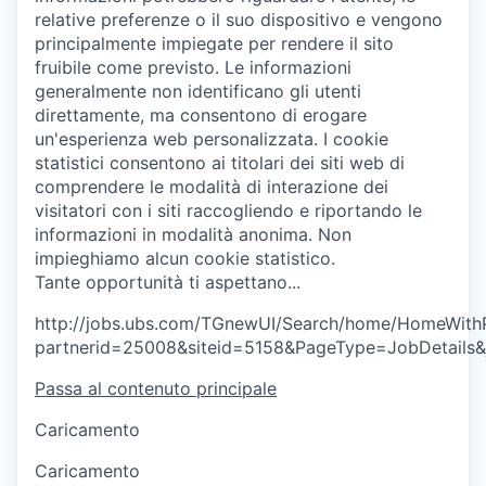
relative preferenze o il suo dispositivo e vengono
principalmente impiegate per rendere il sito
fruibile come previsto. Le informazioni
generalmente non identificano gli utenti
direttamente, ma consentono di erogare
un'esperienza web personalizzata.
I cookie
statistici consentono ai titolari dei siti web di
comprendere le modalità di interazione dei
visitatori con i siti raccogliendo e riportando le
informazioni in modalità anonima. Non
impieghiamo alcun cookie statistico.
T
a
n
t
e
o
p
p
o
r
t
u
n
i
t
à
t
i
a
s
p
e
t
t
a
n
o
.
.
.
http://jobs.ubs.com/TGnewUI/Search/home/HomeWith
partnerid=25008&siteid=5158&PageType=JobDetails&
Passa al contenuto principale
Caricamento
Caricamento